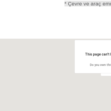
* Çevre ve araç emni
This page can't
Do you own thi