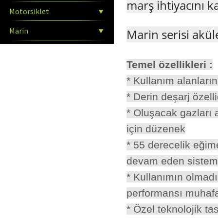
marş ihtiyacını ka
Motorsiklet
Marin
Marin serisi aküle
Temel özellikleri :
* Kullanım alanları
* Derin deşarj özell
* Oluşacak gazları a
için düzenek
* 55 derecelik eğim
devam eden sistem
* Kullanımın olmadığ
performansı muhaf
* Özel teknolojik 