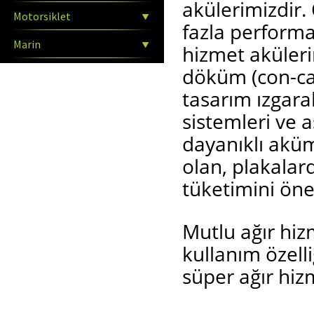
akülerimizdir. 
Motorsiklet
fazla performa
Marin
hizmet aküleri
döküm (con-cas
tasarım ızgara
sistemleri ve 
dayanıklı aküm
olan, plakalar
tüketimini öne
Mutlu ağır hiz
kullanım özell
süper ağır hizm