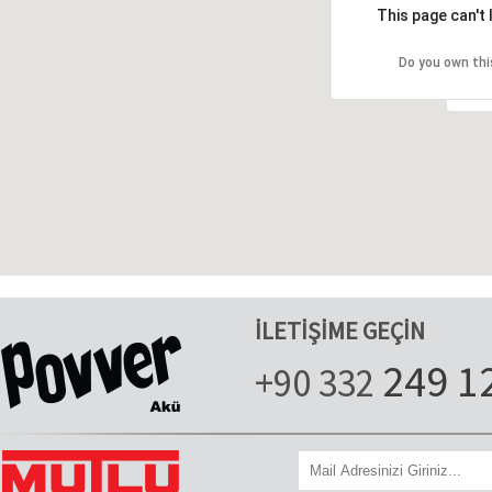
This page can't
Do you own thi
İLETİŞİME GEÇİN
249 1
+90 332